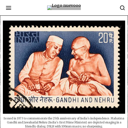
Issued in 1973 to commemorate the 25th anniversary of India's independence. Mahatma
Gandhi and Jawaharlal Nehru (India's first Prime Minister) are depicted enaging in a
friendly dialog. DSLR with 100mm macro; no sharpening.