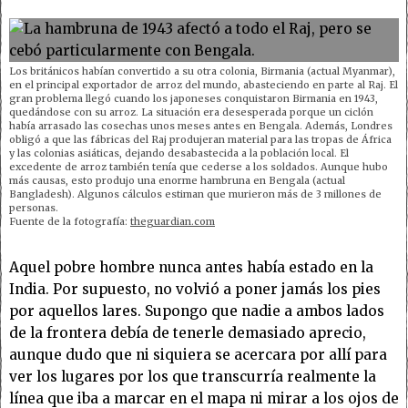
Los británicos habían convertido a su otra colonia, Birmania (actual Myanmar),
en el principal exportador de arroz del mundo, abasteciendo en parte al Raj. El
gran problema llegó cuando los japoneses conquistaron Birmania en 1943,
quedándose con su arroz. La situación era desesperada porque un ciclón
había arrasado las cosechas unos meses antes en Bengala. Además, Londres
obligó a que las fábricas del Raj produjeran material para las tropas de África
y las colonias asiáticas, dejando desabastecida a la población local. El
excedente de arroz también tenía que cederse a los soldados. Aunque hubo
más causas, esto produjo una enorme hambruna en Bengala (actual
Bangladesh). Algunos cálculos estiman que murieron más de 3 millones de
personas.
Fuente de la fotografía:
theguardian.com
Aquel pobre hombre nunca antes había estado en la
India. Por supuesto, no volvió a poner jamás los pies
por aquellos lares. Supongo que nadie a ambos lados
de la frontera debía de tenerle demasiado aprecio,
aunque dudo que ni siquiera se acercara por allí para
ver los lugares por los que transcurría realmente la
línea que iba a marcar en el mapa ni mirar a los ojos de