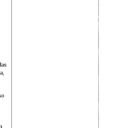
das
a,
so
o